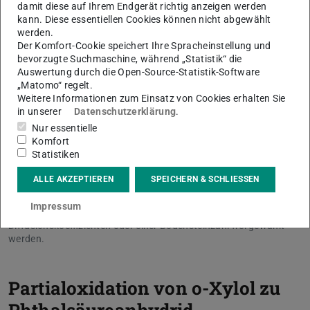
damit diese auf Ihrem Endgerät richtig anzeigen werden
kann. Diese essentiellen Cookies können nicht abgewählt
werden.
Der Komfort-Cookie speichert Ihre Spracheinstellung und
bevorzugte Suchmaschine, während „Statistik“ die
Auswertung durch die Open-Source-Statistik-Software
„Matomo“ regelt.
Weitere Informationen zum Einsatz von Cookies erhalten Sie
in unserer
Datenschutzerklärung
.
Nur essentielle
Komfort
Statistiken
Screenshot aus einem in Matlab erzeugten Video zur Dispersion
in einem Rohrreaktor. Oben wird die Verteilung dispergierter
ALLE AKZEPTIEREN
SPEICHERN & SCHLIESSEN
Teilchen im Reaktor in Form eines Histogramms angezeigt. Unten
sind Verweilzeitsummenkurve und Verweilzeitverteilung zu sehen.
Impressum
Der Grad der Dispersion kann in Form eines effektiven
Diffusionskoeffizienten oder einer Bodensteinzahl frei gewählt
werden.
Partialoxidation von o-Xylol zu