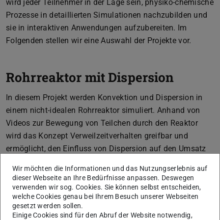
wird jeder Teilnehmer in der Lage sein, physiko-chemische
Prozesse in detaillierten Simulationen nachzubilden und
sie in interaktiven Anwendungen aufzubereiten. Im
Folgenden stellen wir eine Auswahl der Projekte vor.
Rohrreaktor mit Dispersion
In diesem Projekt werden Konvektion und Dispersion in
einem nicht-idealen Rohrreaktor simuliert. Anhand von
Videos zur Bewegung von Teilchen durch den Reaktor
wird das Konzept Verweilzeitverhalten greifbar und
ermöglicht, den Einfluss von Dispersion auf den Umsatz
zu untersuchen.
Wir möchten die Informationen und das Nutzungserlebnis auf
dieser Webseite an Ihre Bedürfnisse anpassen. Deswegen
verwenden wir sog. Cookies. Sie können selbst entscheiden,
welche Cookies genau bei Ihrem Besuch unserer Webseiten
gesetzt werden sollen.
Einige Cookies sind für den Abruf der Website notwendig,