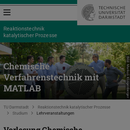
Menü öffnen
Reaktionstechnik
katalytischer Prozesse
Bild: Markus Klingenberger
Chemische
Verfahrenstechnik mit
MATLAB
Sie befinden sich hier:
TU Darmstadt
Reaktionstechnik katalytischer Prozesse
Studium
Lehrveranstaltungen
Vorlesung Chemische