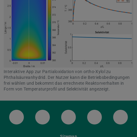
Interaktive App zur Partialoxidation von ortho-Xylol zu
Phthalsäureanhydrid. Der Nutzer kann die Betriebsbedingungen
frei wählen und bekommt das errechnete Reaktorverhalten in
Form von Temperaturprofil und Selektivität angezeigt.
LinkedIn-Seite der TU Darmstadt
Instagram-Kanal der TU Darmstad
Bluesky-Kanal der TU D
Facebook-Seite
YouTu
Sitemap