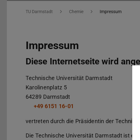
Impressum
Sie befinden sich hier:
TU Darmstadt
Chemie
Impressum
Impressum
Diese Internetseite wird ang
Technische Universität Darmstadt
Karolinenplatz 5
64289
Darmstadt
+49 6151 16-01
vertreten durch die Präsidentin der Technisch
Die Technische Universität Darmstadt ist ein