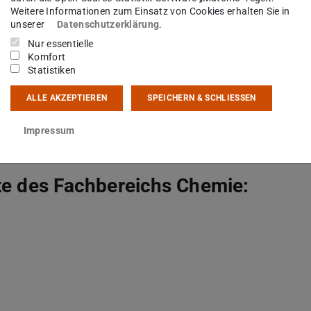
Nr. 1 HHG (Hessisches Hochschulgesetz vom 14.
Weitere Informationen zum Einsatz von Cookies erhalten Sie in
unserer
Datenschutzerklärung
.
-Kraft-Treten des TU Darmstadt-Gesetzes (Gesetz
Nur essentielle
Technischen Universität Darmstadt vom 05.
Komfort
Statistiken
g vom 14. Dezember 2009, GVBl. I S. 699) ist sie
ALLE AKZEPTIEREN
SPEICHERN & SCHLIESSEN
Darmstadt
Impressum
ite des Fachbereichs Chemie: