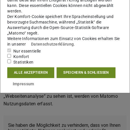
an Dritte weitergegeben. Die IP-Adresse wird sofort nach
kann. Diese essentiellen Cookies können nicht abgewählt
der Verarbeitung und vor der Speicherung anonymisiert,
werden.
Der Komfort-Cookie speichert Ihre Spracheinstellung und
die letzten beiden Tupel der IP-Adresse werden nicht
bevorzugte Suchmaschine, während „Statistik“ die
gespeichert. Matomo verwendet zur Analyse der
Auswertung durch die Open-Source-Statistik-Software
„Matomo“ regelt.
Benutzung der Webseiten sog. „Cookies“, Textdateien, die
Weitere Informationen zum Einsatz von Cookies erhalten Sie
auf Ihrem Computer gespeichert werden. Durch
in unserer
Datenschutzerklärung
.
entsprechende Einstellungen in der Browser-Software
Nur essentielle
lässt sich die Speicherung von Cookies unterbinden.
Komfort
Statistiken
Sofern Ihr Browser die „Do-Not-Track“-Technik unterstützt
und Sie diese aktiviert haben, wird ihr Besuch
ALLE AKZEPTIEREN
SPEICHERN & SCHLIESSEN
automatisch ignoriert.
Impressum
Nur auf Seiten, auf denen in der Fußzeile (Footer) der Link
„Webseitenanalyse“ zu sehen ist, werden von Matomo
Nutzungsdaten erfasst.