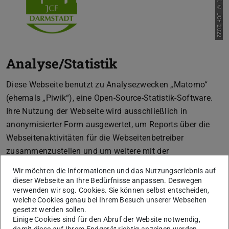
Bild: © JCF 2022
Analyse/Statistik
Diese Webseite benutzt zu Analysezwecken „Matomo“
(ehemals „Piwik“), eine Open-Source-Statistik-Software.
Ihre Nutzung der Webseite wird ausschließlich in
anonymisierter Form ausgewertet, um Reports über die
Webseitenaktivitäten für die Webseitenbetreiber
zusammenzustellen und um weitere mit der
Webseitennutzung und der Internetnutzung verbundene
Wir möchten die Informationen und das Nutzungserlebnis auf
Dienstleistungen zu erbringen sowie das Webangebot zu
dieser Webseite an Ihre Bedürfnisse anpassen. Deswegen
verwenden wir sog. Cookies. Sie können selbst entscheiden,
verbessern.
welche Cookies genau bei Ihrem Besuch unserer Webseiten
Die von Matomo erfassten Daten werden auf Servern der
gesetzt werden sollen.
Einige Cookies sind für den Abruf der Website notwendig,
TU Darmstadt gespeichert und unter keinen Umständen
damit diese auf Ihrem Endgerät richtig anzeigen werden