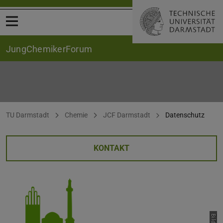
Menü öffnen
JungChemikerForum
Datenschutz
Sie befinden sich hier:
TU Darmstadt
Chemie
JCF Darmstadt
Datenschutz
KONTAKT