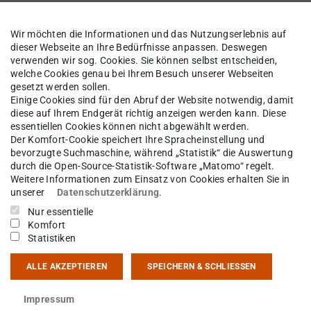
Forschung
Wir möchten die Informationen und das Nutzungserlebnis auf
dieser Webseite an Ihre Bedürfnisse anpassen. Deswegen
verwenden wir sog. Cookies. Sie können selbst entscheiden,
welche Cookies genau bei Ihrem Besuch unserer Webseiten
gesetzt werden sollen.
sich mit der Herstellung von chemischen
Einige Cookies sind für den Abruf der Website notwendig, damit
n Methoden um biologische
diese auf Ihrem Endgerät richtig anzeigen werden kann. Diese
essentiellen Cookies können nicht abgewählt werden.
 verbindet dabei Methoden der
Der Komfort-Cookie speichert Ihre Spracheinstellung und
iologischen Arbeitstechniken. Um die
bevorzugte Suchmaschine, während „Statistik“ die Auswertung
durch die Open-Source-Statistik-Software „Matomo“ regelt.
uge mit ihren Zielstrukturen zu
Weitere Informationen zum Einsatz von Cookies erhalten Sie in
opische Methoden zum Einsatz, während
unserer
Datenschutzerklärung
.
wiegend mit zellbiologischen Techniken
Nur essentielle
Komfort
Statistiken
ge zur spezifischen Hemmung von
ALLE AKZEPTIEREN
SPEICHERN & SCHLIESSEN
 von Proteinen in diagnostischen Assays
. Durch Zyklisierung oder Modifikation
Impressum
tät der Strukturen nach Bedarf