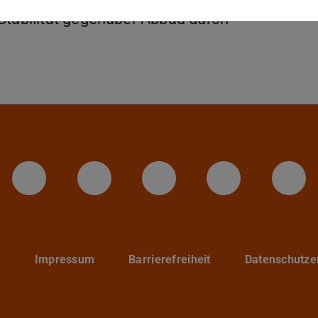
Stabilität gegenüber Abbau durch
LinkedIn-Seite der TU Darmstadt
Instagram-Kanal der TU 
Bluesky-Kanal de
Facebook-
You
p
Impressum
Barrierefreiheit
Datenschutze