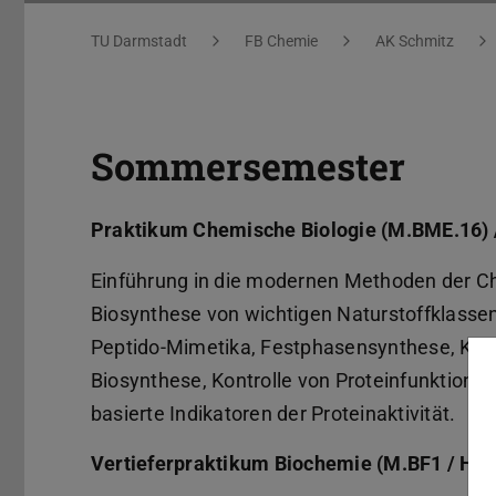
Sie befinden sich hier:
TU Darmstadt
FB Chemie
AK Schmitz
Sommersemester
Praktikum Chemische Biologie (M.BME.16) 
Einführung in die modernen Methoden der C
Biosynthese von wichtigen Naturstoffklassen
Peptido-Mimetika, Festphasensynthese, Ko
Biosynthese, Kontrolle von Proteinfunktion d
basierte Indikatoren der Proteinaktivität.
Vertieferpraktikum Biochemie (M.BF1 / HP