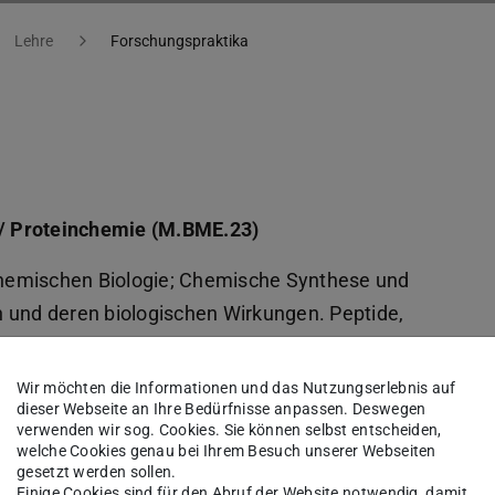
Lehre
Forschungspraktika
/ Proteinchemie (M.BME.23)
hemischen Biologie; Chemische Synthese und
 und deren biologischen Wirkungen. Peptide,
mbinatorische Chemie Kombinatorische
urch in vivo „reverse chemical genetics“. Chemie-
Wir möchten die Informationen und das Nutzungserlebnis auf
dieser Webseite an Ihre Bedürfnisse anpassen. Deswegen
verwenden wir sog. Cookies. Sie können selbst entscheiden,
welche Cookies genau bei Ihrem Besuch unserer Webseiten
1)
gesetzt werden sollen.
Einige Cookies sind für den Abruf der Website notwendig, damit