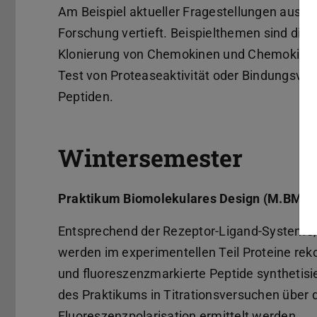
Am Beispiel aktueller Fragestellungen aus d
Forschung vertieft. Beispielthemen sind die 
Klonierung von Chemokinen und Chemokinderi
Test von Proteaseaktivität oder Bindungsve
Peptiden.
Wintersemester
Praktikum Biomolekulares Design (M.BME1
Entsprechend der Rezeptor-Ligand-Systeme, d
werden im experimentellen Teil Proteine reko
und fluoreszenzmarkierte Peptide synthetisie
des Praktikums in Titrationsversuchen über d
Fluoreszenzpolarisation ermittelt werden.