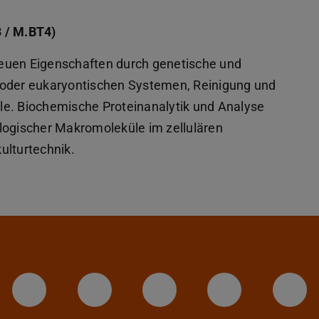
 / M.BT4)
euen Eigenschaften durch genetische und
/oder eukaryontischen Systemen, Reinigung und
le. Biochemische Proteinanalytik und Analyse
logischer Makromoleküle im zellulären
ulturtechnik.
LinkedIn-Seite der TU Darmstadt
Instagram-Kanal der TU 
Bluesky-Kanal de
Facebook-
You