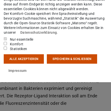
er Forschung werden Arbeitstechniken aus der
diese auf Ihrem Endgerät richtig anzeigen werden kann. Diese
essentiellen Cookies können nicht abgewählt werden.
Quantifizierung rekombinanter Proteine,
Der Komfort-Cookie speichert Ihre Spracheinstellung und
bevorzugte Suchmaschine, während „Statistik“ die Auswertung
vaten, Proteinidentifizierung im Western Blot,
durch die Open-Source-Statistik-Software „Matomo“ regelt.
rsuche mit Proteinen und fluoreszenzmarkierten
Weitere Informationen zum Einsatz von Cookies erhalten Sie in
unserer
Datenschutzerklärung
.
Nur essentielle
Komfort
Statistiken
ALLE AKZEPTIEREN
SPEICHERN & SCHLIESSEN
4)
Impressum
ie im theoretischen Teil modelliert worden sind,
mbinant in Bakterien exprimiert und gereinigt
rt. Die Rezeptor-Ligand Interaktion soll am Ende
ie Fluoreszenzintensität oder die