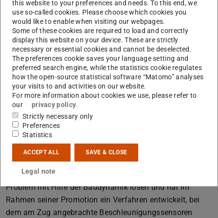
this website to your preferences and needs. To this end, we
Kurt-Ruths-Preisträger Dr.-Ing. Steven R.
use so-called cookies. Please choose which cookies you
Lorenzen
would like to enable when visiting our webpages.
Some of these cookies are required to load and correctly
Dr.-Ing. Steven R. Lorenzen
hat sich in seiner
display this website on your device. These are strictly
Dissertation mit Methoden zur Überwachung und
necessary or essential cookies and cannot be deselected.
The preferences cookie saves your language setting and
Lebenszeitverlängerung von Eisenbahnbrücken mit Hilfe
preferred search engine, while the statistics cookie regulates
von „Drive-by Monitoring“ befasst. Die Überwachung von
how the open-source statistical software “Matomo” analyses
Brücken mit fest verbauten Geräten ist aufwändig und
your visits to and activities on our website.
For more information about cookies we use, please refer to
kostspielig. Beim „Drive-by Monitoring“ werden
our
privacy policy
.
stattdessen die Züge mit Sensoren ausgestattet, die bei
Strictly necessary only
jeder Überfahrt Messungen vornehmen können. So lässt
Preferences
Statistics
sich mit wenigen Zügen das gesamte Netz kontrollieren.
Eine besondere Herausforderung sind dabei die oft kurzen
ACCEPT ALL
SAVE & CLOSE
Spannweiten der Brücken bei gleichzeitig hoher
Legal note
Geschwindigkeit der Züge. Lorenzen konnte dieses
Problem mit Hilfe der Baudynamik lösen und hat im
Rahmen seiner Promotion ein Verfahren entwickelt, bei
dem am Zug angebrachte Beschleunigungssensoren