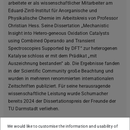
arbeitete er als wissenschaftlicher Mitarbeiter am
Eduard-Zintl-Institut für Anorganische und
Physikalische Chemie im Arbeitskreis von Professor
Christian Hess. Seine Dissertation „Mechanistic
Insight into Hetero-geneous Oxidation Catalysts
using Combined Operando and Transient
Spectroscopies Supported by DFT“ zur heterogenen
Katalyse schloss er mit dem Prädikat „mit
Auszeichnung bestanden“ ab. Die Ergebnisse fanden
in der Scientific Community große Beachtung und
wurden in mehreren renommierten internationalen
Zeitschriften publiziert. Für seine herausragende
wissenschaftliche Leistung wurde Schumacher
bereits 2024 der Dissertationspreis der Freunde der
TU Darmstadt verliehen.
We would like to customise the information and usability of