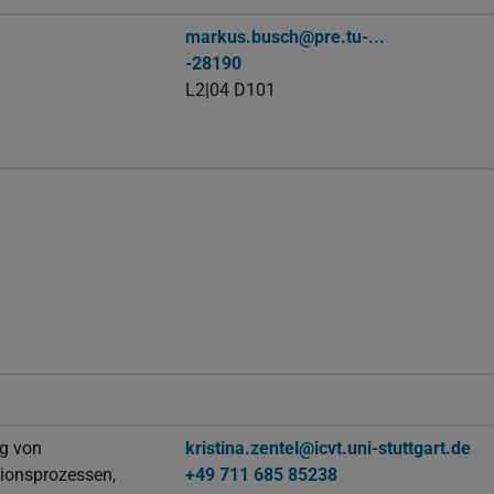
markus.busch@pre.tu-...
-28190
L2|04 D101
g von
kristina.zentel@icvt.uni-stuttgart.de
ionsprozessen,
+49 711 685 85238