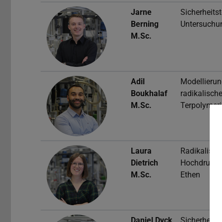
Jarne
Sicherheits
Berning
Untersuchu
M.Sc.
Adil
Modellierun
Boukhalaf
radikalisch
M.Sc.
Terpolymeri
Laura
Radikalisch
Dietrich
Hochdruckp
M.Sc.
Ethen
Daniel Dyck
Sicherheits