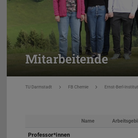
Mitarbeitende
Sie befinden sich hier:
TU Darmstadt
FB Chemie
Ernst-Berl-Institu
Name
Arbeitsgebi
Foto
Professor*innen