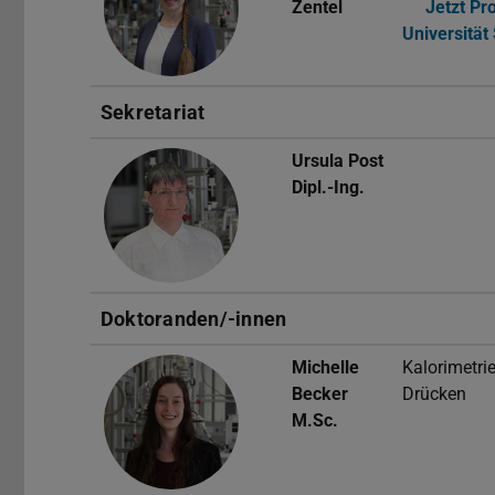
Zentel
Jetzt Pr
Universität 
Sekretariat
Ursula Post
Dipl.-Ing.
Doktoranden/-innen
Michelle
Kalorimetri
Becker
Drücken
M.Sc.