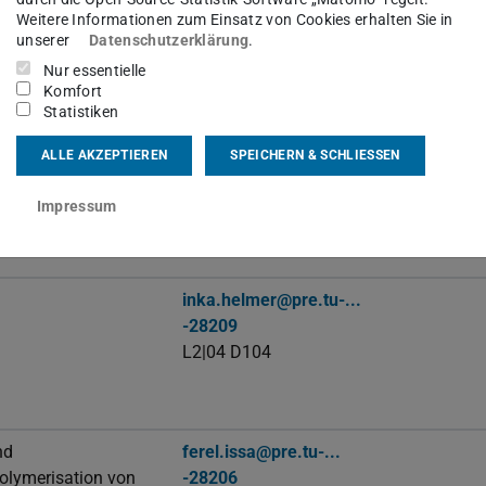
Weitere Informationen zum Einsatz von Cookies erhalten Sie in
ngen
-28211
unserer
Datenschutzerklärung
.
L2|04 D8
Nur essentielle
Komfort
Statistiken
olymerisation
jonas.geider@pre.tu-...
ALLE AKZEPTIEREN
SPEICHERN & SCHLIESSEN
-28207
L2|04 D8
Impressum
inka.helmer@pre.tu-...
-28209
L2|04 D104
nd
ferel.issa@pre.tu-...
olymerisation von
-28206