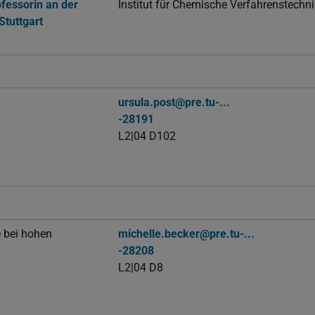
ofessorin an der
Institut für Chemische Verfahrenstechn
Stuttgart
ursula.post@pre.tu-...
-28191
L2|04 D102
e bei hohen
michelle.becker@pre.tu-...
-28208
L2|04 D8