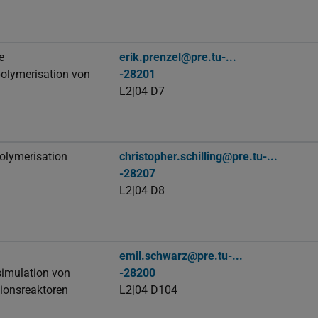
e
erik.prenzel@pre.tu-...
olymerisation von
-28201
L2|04 D7
olymerisation
christopher.schilling@pre.tu-...
-28207
L2|04 D8
emil.schwarz@pre.tu-...
imulation von
-28200
ionsreaktoren
L2|04 D104