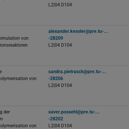
L2|04 D104
alexander.kessler@pre.tu-...
imulation von
-28209
ionsreaktoren
L2|04 D104
e
sandra.pietrasch@pre.tu-...
olymerisation von
-28206
L2|04 D104
g der
xaver.possehl@pre.tu-...
en
-28202
olymerisation von
L2|04 D104