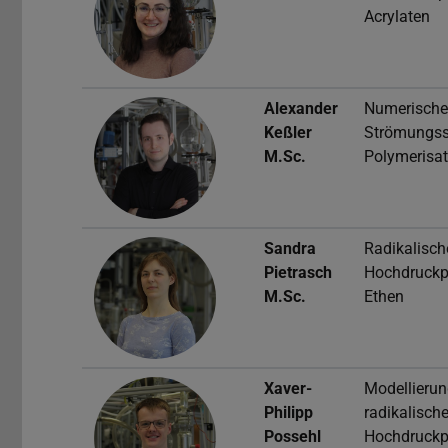
Acrylaten
Alexander
Numerische
Keßler
Strömungss
M.Sc.
Polymerisat
Sandra
Radikalisch
Pietrasch
Hochdruckp
M.Sc.
Ethen
Xaver-
Modellierun
Philipp
radikalisch
Possehl
Hochdruckp