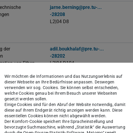
technische
jarne.berning@pre.tu-...
ngen
-28208
L2|04 D8
g der
adil.boukhalaf@pre.tu-...
en
-28202
zation von Ethen
L2|04 D104
Wir möchten die Informationen und das Nutzungserlebnis auf
dieser Webseite an Ihre Bedürfnisse anpassen. Deswegen
verwenden wir sog. Cookies. Sie können selbst entscheiden,
e
laura.dietrich@pre.tu-...
welche Cookies genau bei Ihrem Besuch unserer Webseiten
olymerisation von
-28205
gesetzt werden sollen.
L2|04 D7
Einige Cookies sind für den Abruf der Website notwendig, damit
diese auf Ihrem Endgerät richtig anzeigen werden kann. Diese
essentiellen Cookies können nicht abgewählt werden.
Der Komfort-Cookie speichert Ihre Spracheinstellung und
bevorzugte Suchmaschine, während „Statistik“ die Auswertung
technische
daniel.dyck@pre.tu-...
durch die Open-Source-Statistik-Software „Matomo“ regelt.