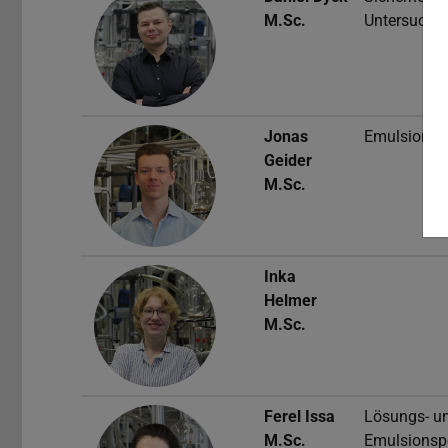
M.Sc.
Untersuchu
Jonas
Emulsionsp
Geider
M.Sc.
Inka
Helmer
M.Sc.
Ferel Issa
Lösungs- u
M.Sc.
Emulsionsp