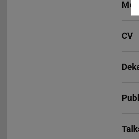
Meh
CV
Deka
Publ
Talk