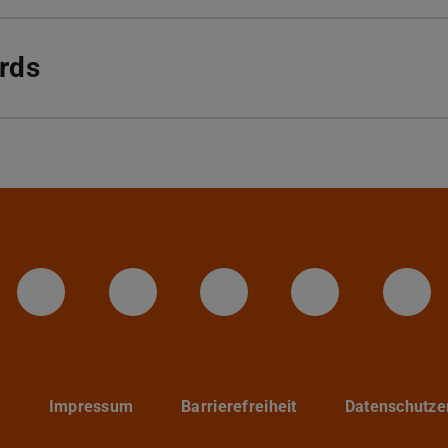
rds
LinkedIn-Seite der TU Darmstadt
Instagram-Kanal der TU 
Bluesky-Kanal de
Facebook-
You
p
Impressum
Barrierefreiheit
Datenschutze