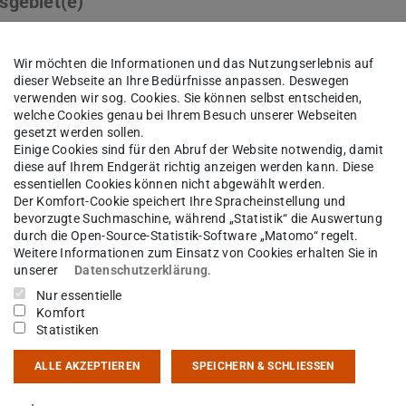
sgebiet(e)
g für nachhaltige Entwicklung, Gender/Diversity, Scien
Wir möchten die Informationen und das Nutzungserlebnis auf
dieser Webseite an Ihre Bedürfnisse anpassen. Deswegen
kt
verwenden wir sog. Cookies. Sie können selbst entscheiden,
welche Cookies genau bei Ihrem Besuch unserer Webseiten
gesetzt werden sollen.
kus.prechtl@tu-...
Einige Cookies sind für den Abruf der Website notwendig, damit
diese auf Ihrem Endgerät richtig anzeigen werden kann. Diese
51 16-20828
essentiellen Cookies können nicht abgewählt werden.
Der Komfort-Cookie speichert Ihre Spracheinstellung und
02 C 210
bevorzugte Suchmaschine, während „Statistik“ die Auswertung
durch die Open-Source-Statistik-Software „Matomo“ regelt.
ch 10 06 36
Weitere Informationen zum Einsatz von Cookies erhalten Sie in
unserer
Datenschutzerklärung
.
Grünberg-Str. 4
Nur essentielle
Darmstadt
Komfort
Statistiken
ALLE AKZEPTIEREN
SPEICHERN & SCHLIESSEN