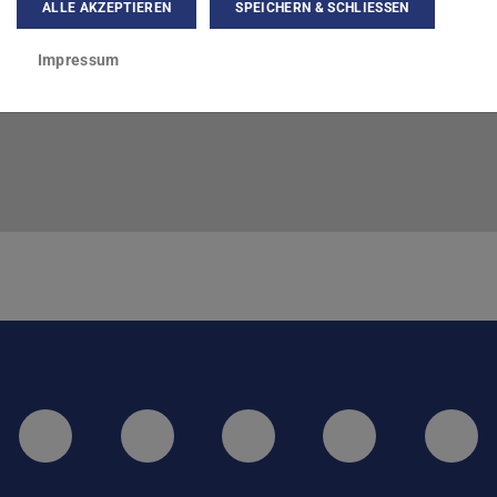
ALLE AKZEPTIEREN
SPEICHERN & SCHLIESSEN
Impressum
LinkedIn-Seite der TU Darmstadt
Instagram-Kanal der TU 
Bluesky-Kanal de
Facebook-
You