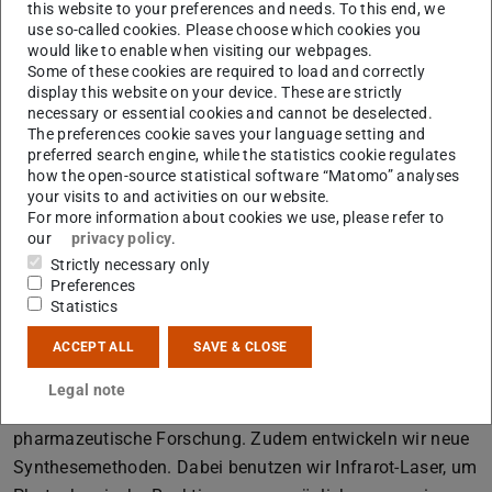
this website to your preferences and needs. To this end, we
Was ist das Spannende an Ihren Themen?
use so-called cookies. Please choose which cookies you
Das „Spannenste“ an meiner Forschung ist die
would like to enable when visiting our webpages.
Some of these cookies are required to load and correctly
Ringspannung meiner Moleküle… =) Ich persönlich finde
display this website on your device. These are strictly
vor allem die unendlichen Möglichkeiten, die mein
necessary or essential cookies and cannot be deselected.
The preferences cookie saves your language setting and
Forschungsgebiet mit sich bringt, faszinierend. Es gibt
preferred search engine, while the statistics cookie regulates
noch sehr viel zu entdecken. Einige unserer Moleküle sind
how the open-source statistical software “Matomo” analyses
ausschließlich bei uns im Labor zu finden, aber stellen
your visits to and activities on our website.
For more information about cookies we use, please refer to
bereits eine enorme Relevanz für die medizinische und
our
privacy policy
.
pharmazeutische Forschung dar.
Strictly necessary only
Preferences
An der TU Darmstadt wird Interdisziplinarität groß
Statistics
geschrieben. Wo gibt es in Ihrem Arbeitsfeld
Schnittstellen zu anderen Fachgebieten?
ACCEPT ALL
SAVE & CLOSE
Viele unserer Moleküle sind noch unerprobt und zeigen
Legal note
bereits die ersten positiven Ergebnis für medizinische und
pharmazeutische Forschung. Zudem entwickeln wir neue
Synthesemethoden. Dabei benutzen wir Infrarot-Laser, um